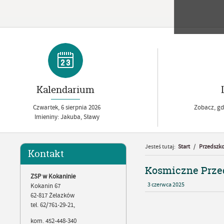
Kalendarium
Czwartek,
6
sierpnia
2026
Zobacz, gdz
Imieniny: Jakuba, Sławy
Jesteś tutaj:
Start
/
Przedszko
Kontakt
Kosmiczne Przed
ZSP w Kokaninie
3
czerwca
2025
Kokanin 67
62-817 Żelazków
tel. 62/761-29-21,
kom. 452-448-340